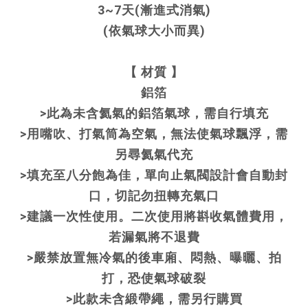
3~7天(漸進式消氣)
(依氣球大小而異)
【 材質 】
鋁箔
>此為未含氦氣的鋁箔氣球，需自行填充
>用嘴吹、打氣筒為空氣，無法使氣球飄浮，需
另尋氦氣代充
>填充至八分飽為佳，單向止氣閥設計會自動封
口，切記勿扭轉充氣口
>建議一次性使用。二次使用將斟收氣體費用，
若漏氣將不退費
>嚴禁放置無冷氣的後車廂、悶熱、曝曬、拍
打，恐使氣球破裂
>此款未含緞帶繩，需另行購買