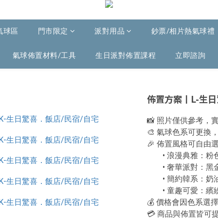
氣球區
門市限定
派對用品
鈔票/相片熱氣球禮
氣球佈置材料/工具
生日派對佈置課程
立即諮詢
佈置方案丨L-生日
📸 照片僅供參考
🎨 氣球色系可更
🎉 佈置風格可自
  • 浪漫典雅：粉色 
  • 奢華派對：黑金 
  • 簡約韓系：奶油
  • 童趣可愛：繽紛
💰 價格會因色系選
💳 商品與佈置皆