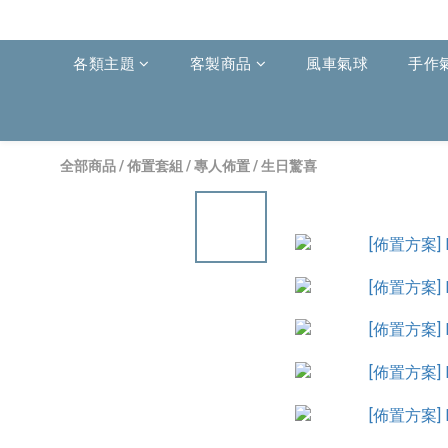
各類主題
客製商品
風車氣球
手作
全部商品
/
佈置套組
/
專人佈置
/
生日驚喜