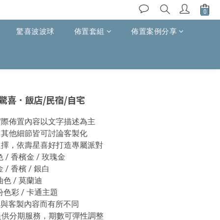
驚喜波波球
佈置套組
佈置案例分享
驚喜．飯店/民宿/自宅
，實際佈置內容以文字描述為主
換，其他細節皆可討論客製化
由選擇，依壽星喜好打造專屬派對
/ 香檳金 / 玫瑰金
/ 香檳 / 銀白
色 / 莫蘭迪
色彩 / 卡通主題
擇與客製內容而有所不同
可提供分期服務，期數可彈性調整