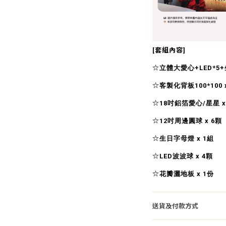
[套組內容]
☆
立體大愛心+LED*5+
☆
客製化背板100*100 
☆
18吋鋁箔愛心/星星 x
☆
12吋周邊圓球 x 6顆
☆
生日字母燈 x 1組
☆
LED波波球 x 4顆
☆
花瓣灑地板 x 1份
送貨及付款方式