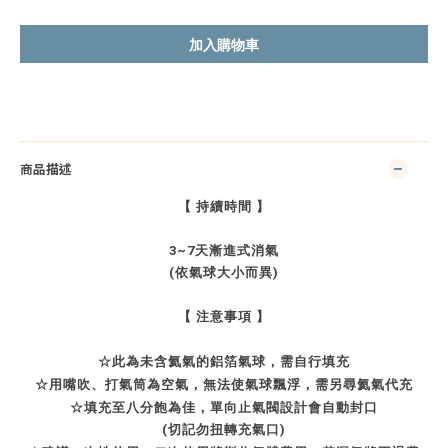
加入購物車
商品描述
【 持續時間 】
3~7天漸進式消氣
(依氣球大小而異)
【 注意事項 】
☆
此為未含氦氣的鋁箔氣球，需自行填充
☆
用嘴吹、打氣筒為空氣，無法使氣球飄浮，需另尋氦氣代充
☆
填充至八分飽為佳，單向止氣閥設計會自動封口
(切記勿扭轉充氣口)