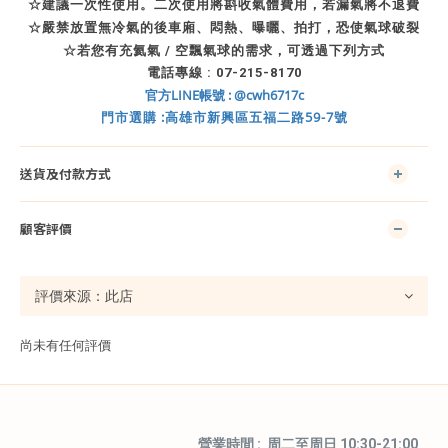
☆
建議一次性使用。二次使用將斟收氣體費用，若漏氣將不退費
☆
嚴禁放置無冷氣的後車廂、悶熱、曝曬、拍打，恐使氣球破裂
☆
若您有充氦氣 / 空飄氣球的需求，可透過下列方式
電話專線
: 07-215-8170
官方LINE帳號 : @cwh6717c
門市選購 :高雄市新興區五福二路59-7號
送貨及付款方式
顧客評價
尚未有任何評價
營業時間 : 周二至周日 10:30-21:00