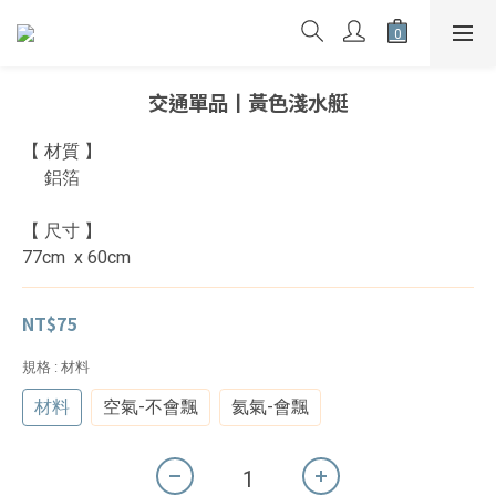
交通單品丨黃色淺水艇
【 材質 】
     鋁箔
【 尺寸 】
77cm  x 60cm
NT$75
規格
: 材料
材料
空氣-不會飄
氦氣-會飄